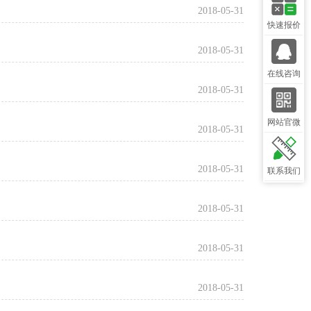
2018-05-31
快速报价
2018-05-31
在线咨询
2018-05-31
网站官微
2018-05-31
2018-05-31
联系我们
2018-05-31
2018-05-31
2018-05-31