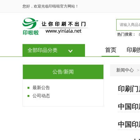
您好，欢迎光临印啦啦官方网站！
热门搜索：
首页
印刷
全部印品分类
新闻中心
公告/新闻
印刷门
最新公告
公司动态
中国印
中国印