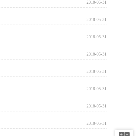
2018-05-31
2018-05-31
2018-05-31
2018-05-31
2018-05-31
2018-05-31
2018-05-31
2018-05-31