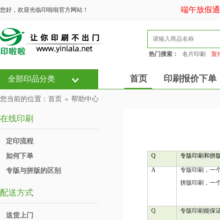
端午放假通知： 
您好，欢迎光临印啦啦官方网站！
热门搜索：
名片印刷
宣
首页
印刷报价下单
全部印品分类
您当前的位置：
首页
»
帮助中心
在线印刷
定印流程
如何下单
Q
专版印刷和拼
A
专版印刷，一
专版与拼版的区别
拼版印刷，一
配送方式
Q
专版印刷能保
送货上门