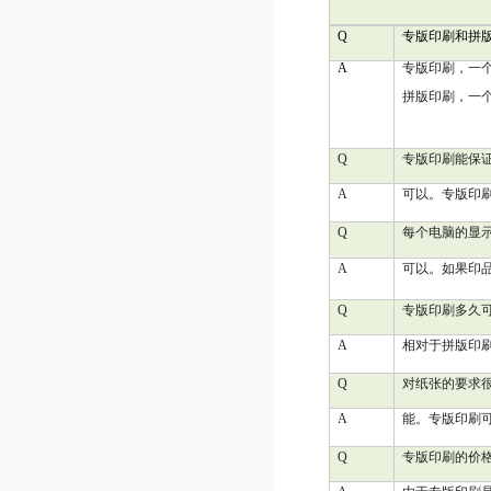
Q
专版印刷和拼
A
专版印刷，一
拼版印刷，一
Q
专版印刷能保
A
可以。专版印
Q
每个电脑的显
A
可以。如果印
Q
专版印刷多久
A
相对于拼版印
Q
对纸张的要求
A
能。专版印刷
Q
专版印刷的价