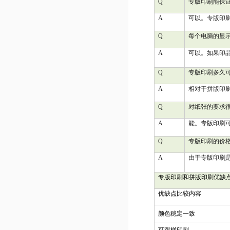
Q
专版印刷能保
A
可以。专版印
Q
每个电脑的显
A
可以。如果印
Q
专版印刷多久
A
相对于拼版印
Q
对纸张的要求
A
能。专版印刷
Q
专版印刷的价
A
由于专版印刷
专版印刷和拼版印刷优缺
优缺点比较内容
颜色稳定一致