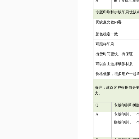
A
由于专版印刷
专版印刷和拼版印刷优缺
优缺点比较内容
颜色稳定一致
可跟样印刷
出货时间更快、有保证
可以自由选择纸张材质
价格低廉，很多用户一起
备注：建议客户根据自身
力。
Q
专版印刷和拼
A
专版印刷，一
拼版印刷，一