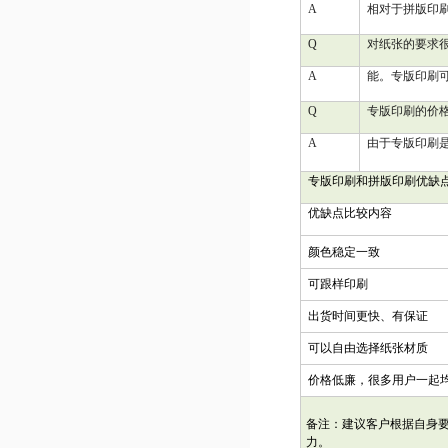
A
相对于拼版印
Q
对纸张的要求
A
能。专版印刷
Q
专版印刷的价
A
由于专版印刷
专版印刷和拼版印刷优缺
优缺点比较内容
颜色稳定一致
可跟样印刷
出货时间更快、有保证
可以自由选择纸张材质
价格低廉，很多用户一起
备注：建议客户根据自身
力。