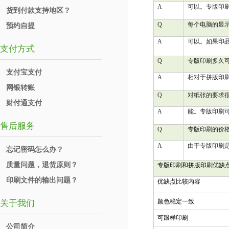
A
可以。专版印
货到付款支持地区？
Q
每个电脑的显
预约自提
A
可以。如果印
支付方式
Q
专版印刷多久
支付宝支付
A
相对于拼版印
网银转账
Q
对纸张的要求
财付通支付
A
能。专版印刷
售后服务
Q
专版印刷的价
A
由于专版印刷
忘记密码怎么办？
质量问题，退货原则？
专版印刷和拼版印刷优缺
印刷文件的输出问题？
优缺点比较内容
颜色稳定一致
关于我们
可跟样印刷
公司简介