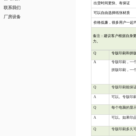
出货时间更快、有保证
联系我们
可以自由选择纸张材质
厂房设备
价格低廉，很多用户一起
备注：建议客户根据自身
力。
Q
专版印刷和拼
A
专版印刷，一
拼版印刷，一
Q
专版印刷能保
A
可以。专版印
Q
每个电脑的显
A
可以。如果印
Q
专版印刷多久